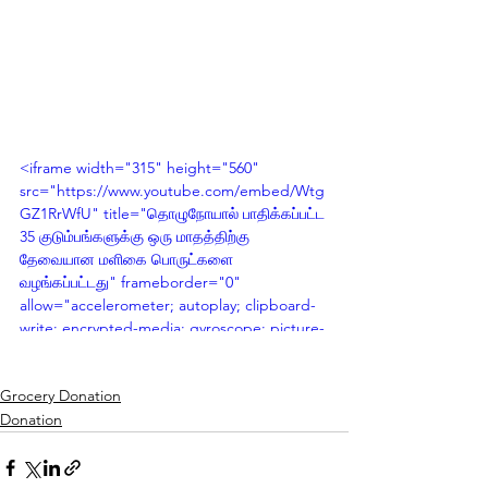
<iframe width="315" height="560" 
src="https://www.youtube.com/embed/Wtg
GZ1RrWfU" title="தொழுநோயால் பாதிக்கப்பட்ட 
35 குடும்பங்களுக்கு ஒரு மாதத்திற்கு 
தேவையான மளிகை பொருட்களை 
வழங்கப்பட்டது" frameborder="0" 
allow="accelerometer; autoplay; clipboard-
write; encrypted-media; gyroscope; picture-
in-picture; web-share" referrerpolicy="strict-
origin-when-cross-origin" allowfullscreen>
Grocery Donation
</iframe>
Donation