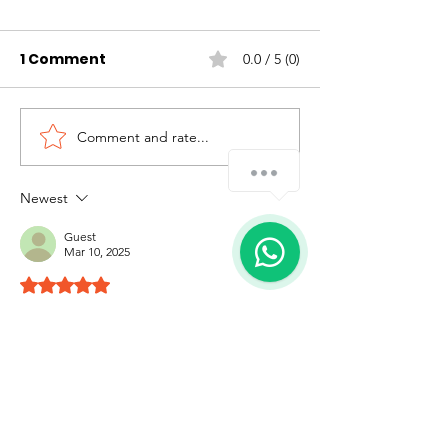
1 Comment
0.0 / 5 (0)
Comment and rate...
Food Donation to Poor
Wedding Anni
People
Celebration
We Need Your Help !!
Newest
1
Guest
Mar 10, 2025
Rated 5 out of 5 stars.
Yasagam Foundation
Like
Reply
Yasagam Foundation